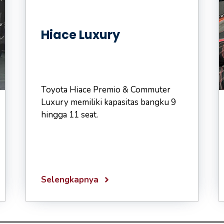
Hiace Luxury
Toyota Hiace Premio & Commuter
Luxury memiliki kapasitas bangku 9
hingga 11 seat.
Selengkapnya