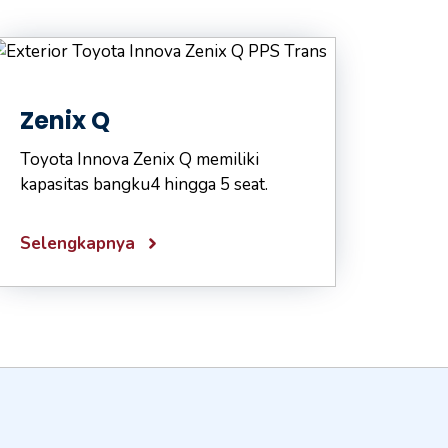
Zenix Q
Toyota Innova Zenix Q memiliki
kapasitas bangku4 hingga 5 seat.
Selengkapnya