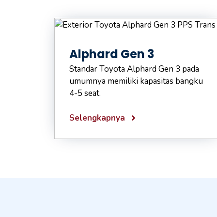
Alphard Gen 3
Standar Toyota Alphard Gen 3 pada
umumnya memiliki kapasitas bangku
4-5 seat.
Selengkapnya