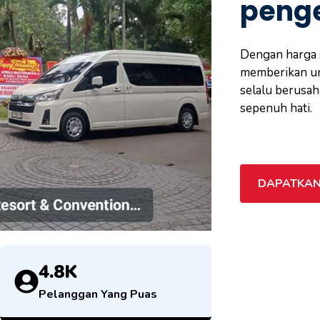
penge
Dengan harga s
memberikan un
selalu berusa
sepenuh hati.
DAPATKA
4.8K
Pelanggan Yang Puas