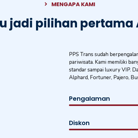
MENGAPA KAMI
lu jadi pilihan pertama
PPS Trans sudah berpengala
pariwisata. Kami memiliki bany
standar sampai luxury VIP. Da
Alphard, Fortuner, Pajero, Bus
Pengalaman
Diskon