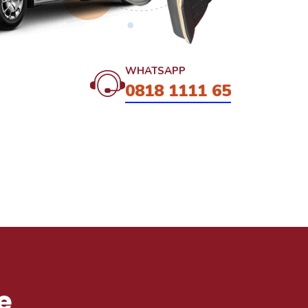
WHATSAPP
0818 1111 65
e