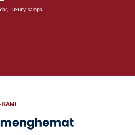
ndar, Luxury, sampai
 KAMI
 menghemat