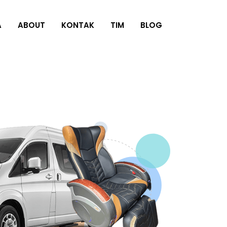
A
ABOUT
KONTAK
TIM
BLOG