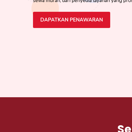
sewa murah, dari penyedia layanan yang prof
DAPATKAN PENAWARAN
Se