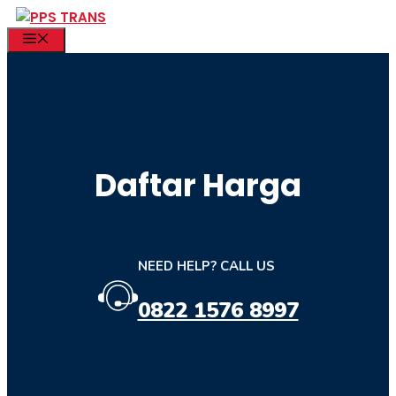
Skip
to
MENU
content
Daftar Harga
NEED HELP? CALL US
0822 1576 8997