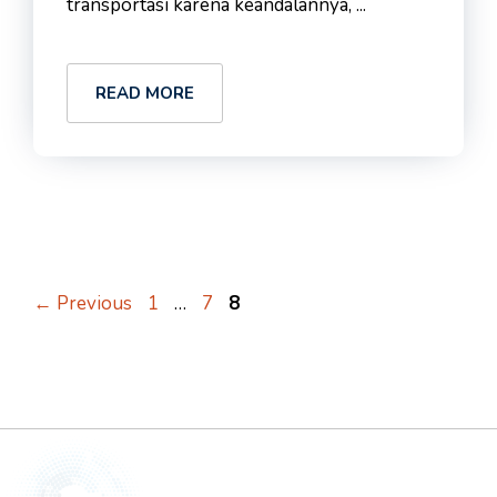
transportasi karena keandalannya, ...
READ MORE
Page
Page
Page
←
Previous
1
…
7
8