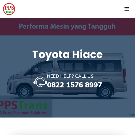
Skip
ME
to
content
Toyota Hiace
NEED HELP? CALL US
0822 1576 8997